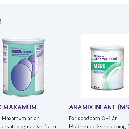
R
D MAXAMUM
ANAMIX INFANT (M
Maxamum är en
För spädbarn 0–1 år.
nersättning i pulverform
Modersmjölksersättning 