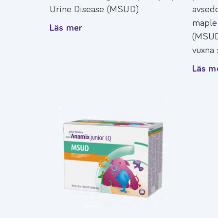
Urine Disease (MSUD)
avsedd
maple 
Läs mer
(MSUD)
vuxna 
Läs m