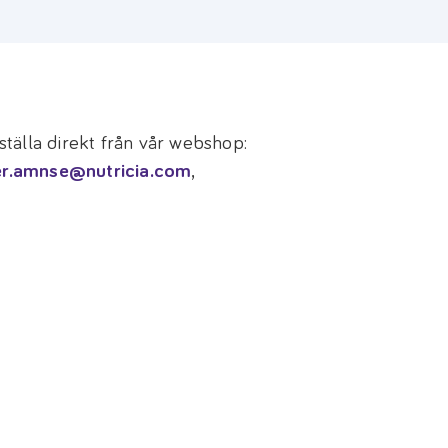
tälla direkt från vår webshop:
er.amnse@nutricia.com
,