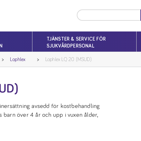
TJÄNSTER & SERVICE FÖR
N
SJUKVÅRDPERSONAL
Lophlex
Lophlex LQ 20 (MSUD)
UD)
nersättning avsedd för kostbehandling
barn över 4 år och upp i vuxen ålder,