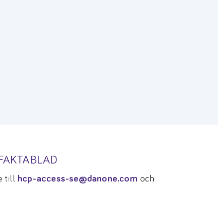
TFAKTABLAD
 till
hcp-access-se@danone.com
och