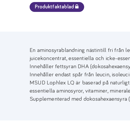
Produktfaktablad
En aminosyrablandning nästintill fri från l
juicekoncentrat, essentiella och icke-essen
Innehåller fettsyran DHA (dokosahexaensy
Innehåller endast spår från leucin, isoleuc
MSUD Lophlex LQ är baserad på naturligt f
essentiella aminosyror, vitaminer, minerale
Supplementerad med dokosahexaensyra (