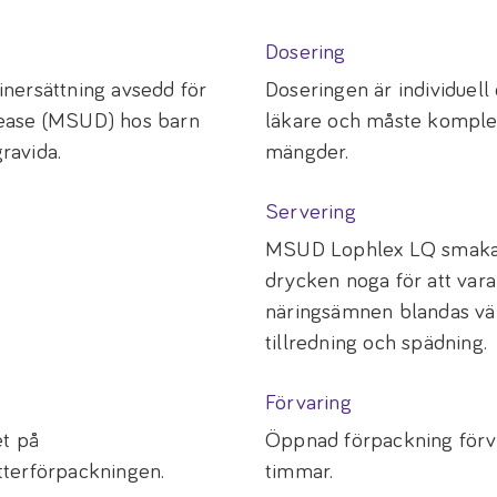
Dosering
nersättning avsedd för
Doseringen är individuell 
sease (MSUD) hos barn
läkare och måste komple
gravida.
mängder.
Servering
MSUD Lophlex LQ smakar 
drycken noga för att vara
näringsämnen blandas vä
tillredning och spädning.
Förvaring
et på
Öppnad förpackning förv
tterförpackningen.
timmar.