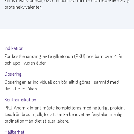
Finns i två storlekar, 62,5 ml och 125 ml med 10 respektive 20 g
proteinekvivalenter.
Indikation
För kostbehandling av fenylketonuri (PKU) hos barn över 4 år
och upp i vuxen ålder.
Dosering
Doseringen är individuell och bör alltid göras i samråd med
dietist eller läkare.
Kontraindikation
PKU Anamix Infant måste kompletteras med naturligt protein,
t.ex. från bröstmjölk, för att täcka behovet av fenylalanin enligt
ordination från dietist eller läkare.
Hållbarhet