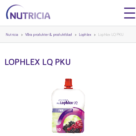
Nutricia
Nutricia
Nutricia
Våra produkter & produktblad
Lophlex
Lophlex LQ PKU
LOPHLEX LQ PKU