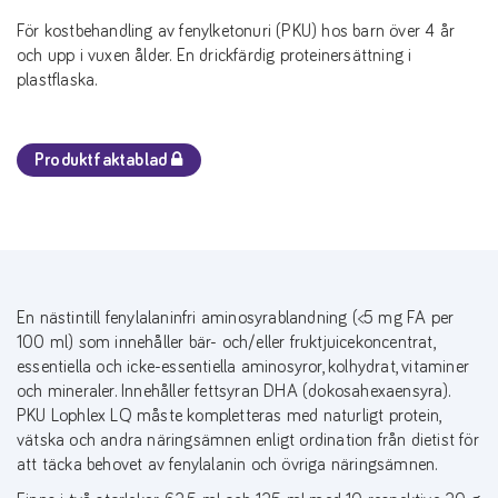
För kostbehandling av fenylketonuri (PKU) hos barn över 4 år
och upp i vuxen ålder. En drickfärdig proteinersättning i
plastflaska.
Produktfaktablad
En nästintill fenylalaninfri aminosyrablandning (<5 mg FA per
100 ml) som innehåller bär- och/eller fruktjuicekoncentrat,
essentiella och icke-essentiella aminosyror, kolhydrat, vitaminer
och mineraler. Innehåller fettsyran DHA (dokosahexaensyra).
PKU Lophlex LQ måste kompletteras med naturligt protein,
vätska och andra näringsämnen enligt ordination från dietist för
att täcka behovet av fenylalanin och övriga näringsämnen.