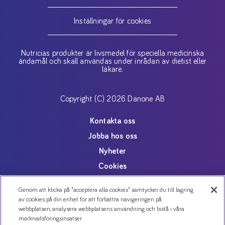
Inställningar för cookies
Nutricias produkter är livsmedel för speciella medicinska
ändamål och skall användas under inrådan av dietist eller
läkare.
Copyright (C) 2026 Danone AB
Kontakta oss
Jobba hos oss
Nyheter
Cookies
Personuppgiftspolicy
Genom att klicka på "acceptera alla cookies" samtycker du till lagring
av cookies på din enhet för att förbättra navigeringen på
webbplatsen, analysera webbplatsens användning och bistå i våra
marknadsföringsinsatser.