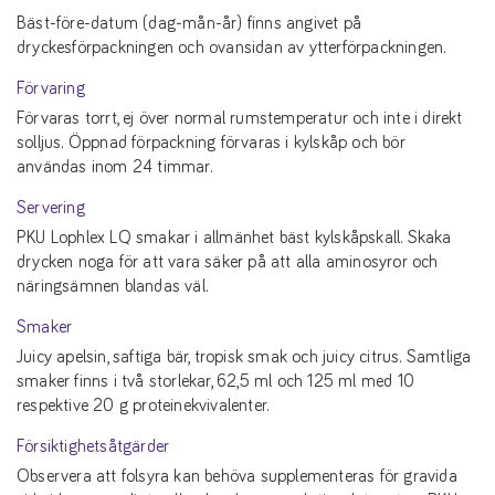
Bäst-före-datum (dag-mån-år) finns angivet på
dryckesförpackningen och ovansidan av ytterförpackningen.
Förvaring
Förvaras torrt, ej över normal rumstemperatur och inte i direkt
solljus. Öppnad förpackning förvaras i kylskåp och bör
användas inom 24 timmar.
Servering
PKU Lophlex LQ smakar i allmänhet bäst kylskåpskall. Skaka
drycken noga för att vara säker på att alla aminosyror och
näringsämnen blandas väl.
Smaker
Juicy apelsin, saftiga bär, tropisk smak och juicy citrus. Samtliga
smaker finns i två storlekar, 62,5 ml och 125 ml med 10
respektive 20 g proteinekvivalenter.
Försiktighetsåtgärder
Observera att folsyra kan behöva supplementeras för gravida