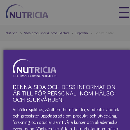
Nutricia
Nutricia
Nutricia
Våra produkter & produktblad
Loprofin
Loprofin Mix
LOPROFIN MIX
DENNA SIDA OCH DESS INFORMATION
ÄR TILL FÖR PERSONAL INOM HÄLSO-
OCH SJUKVÅRDEN.
Vi håller sjukhus, vårdhem, hemtjänster, studenter, apotek
och grossister uppdaterade om produkt-och utveckling,
forskning och studier samt våra kurser och akademiska
evenemang. Vänligen bekräfta att du arbetar inom hälso-