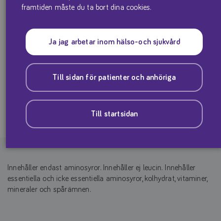
framtiden måste du ta bort dina cookies.
Proteinersättning i pulverform för tillredning av dryck utan
Ja jag arbetar inom hälso-och sjukvård
leucin avsedd för kostbehandling av isovaleriansyraemi hos barn
över 8 år, vuxna samt gravida.
Till sidan för patienter och anhöriga
Produktfaktablad
Till startsidan
Innehåller endast aminosyror. Innehåller ej leucin. Innehåller
essentiella och icke essentiella aminosyror, kolhydrat, vitaminer,
mineraler och spårämnen.