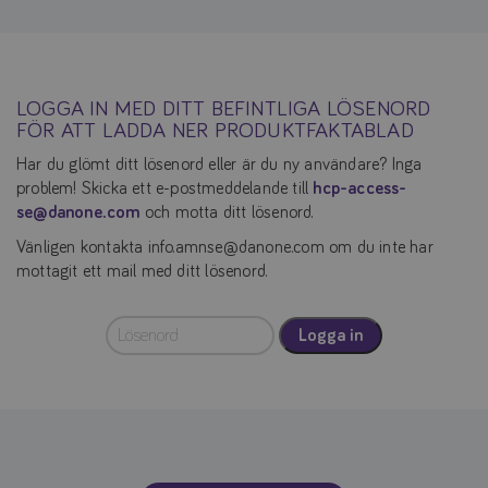
LOGGA IN MED DITT BEFINTLIGA LÖSENORD
FÖR ATT LADDA NER PRODUKTFAKTABLAD
Har du glömt ditt lösenord eller är du ny användare? Inga
problem! Skicka ett e-postmeddelande till
hcp-access-
se@danone.com
och motta ditt lösenord.
Vänligen kontakta info.amnse@danone.com om du inte har
mottagit ett mail med ditt lösenord.
Logga in