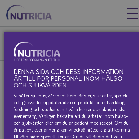
Nutricia
Nutricia
Nutricia
Våra produkter & produktblad
Maxamum
XLEU Maxamum – (IVA)
DENNA SIDA OCH DESS INFORMATION
ÄR TILL FÖR PERSONAL INOM HÄLSO-
XLEU MAXAMUM – (IVA)
OCH SJUKVÅRDEN.
Vi håller sjukhus, vårdhem, hemtjänster, studenter, apotek
och grossister uppdaterade om produkt-och utveckling,
forskning och studier samt våra kurser och akademiska
evenemang. Vänligen bekräfta att du arbetar inom hälso-
och sjukvården eller om du är patient med recept. Om du
är patient eller anhörig kan vi också hjälpa dig att komma
till våra sidor speciellt för er. Om du vill ändra ditt val i