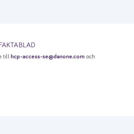
TFAKTABLAD
 till
hcp-access-se@danone.com
och