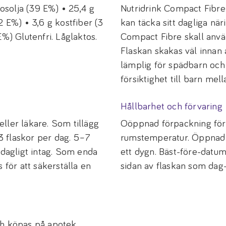
rosolja (39 E%) • 25,4 g
Nutridrink Compact Fibre 
2 E%) • 3,6 g kostfiber (3
kan täcka sitt dagliga nä
%) Glutenfri. Låglaktos.
Compact Fibre skall använ
Flaskan skakas väl innan 
lämplig för spädbarn och
försiktighet till barn mel
Hållbarhet och förvaring
 eller läkare. Som tillägg
Oöppnad förpackning förv
 flaskor per dag. 5–7
rumstemperatur. Öppnad f
agligt intag. Som enda
ett dygn. Bäst-före-datu
 för att säkerställa en
sidan av flaskan som dag-
ch köpas på apotek.