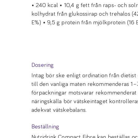
• 240 kcal • 10,4 g fett från raps- och sol
kolhydrat från glukossirap och trehalos (4
E%) • 9,5 g protein från mjölkprotein (16 E
Dosering
Intag bör ske enligt ordination från dietist
till den vanliga maten rekommenderas 1–3
förpackningar motsvarar rekommenderat d
näringskälla bör vätskeintaget kontrolleras
adekvat vätskebalans.
Beställning
Nutridrink Compact Fibre kan beställas o