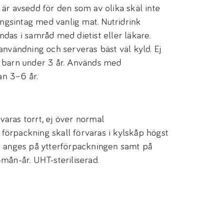
är avsedd för den som av olika skäl inte
ringsintag med vanlig mat. Nutridrink
das i samråd med dietist eller läkare.
användning och serveras bäst väl kyld. Ej
 barn under 3 år. Används med
lan 3–6 år.
aras torrt, ej över normal
örpackning skall förvaras i kylskåp högst
m anges på ytterförpackningen samt på
mån-år. UHT-steriliserad.