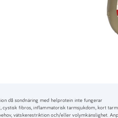
tion då sondnäring med helprotein inte fungerar
t, cystisk fibros, inflammatorisk tarmsjukdom, kort tarm
ibehov, vätskerestriktion och/eller volymkänslighet. An