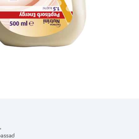
,
passad