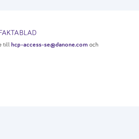
TFAKTABLAD
 till
hcp-access-se@danone.com
och