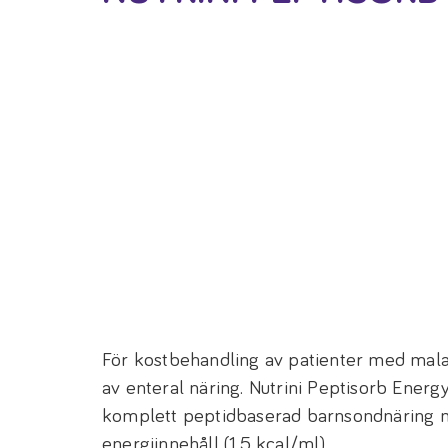
För kostbehandling av patienter med mala
av enteral näring. Nutrini Peptisorb Ener
komplett peptidbaserad barnsondnäring m
energiinnehåll (1,5 kcal/ml).