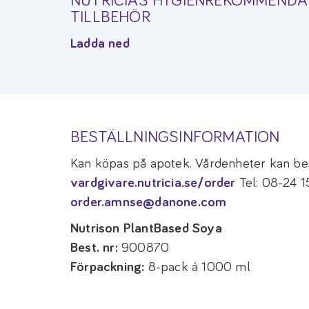
NUTRICIAS HYGIENREKOMMENDA
TILLBEHÖR
Ladda ned
BESTÄLLNINGSINFORMATION
Kan köpas på apotek. Vårdenheter kan bes
vardgivare.nutricia.se/order
Tel: 08-24 1
order.amnse@danone.com
Nutrison PlantBased Soya
Best. nr:
900870
Förpackning:
8-pack á 1000 ml