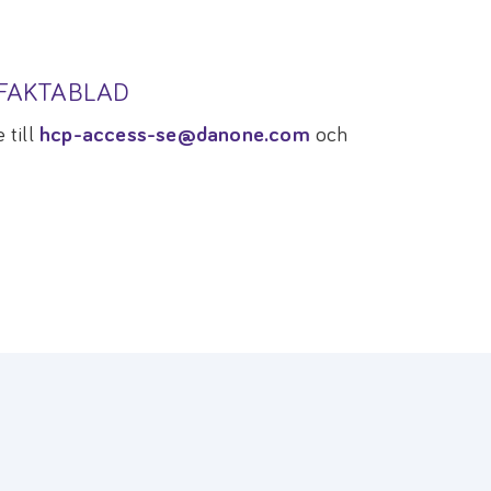
TFAKTABLAD
 till
hcp-access-se@danone.com
och