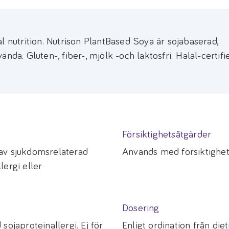
l nutrition. Nutrison PlantBased Soya är sojabaserad,
nda. Gluten-, fiber-, mjölk -och laktosfri. Halal-certifi
Försiktighetsåtgärder
av sjukdomsrelaterad
Används med försiktighet t
lergi eller
Dosering
sojaproteinallergi. Ej för
Enligt ordination från diet