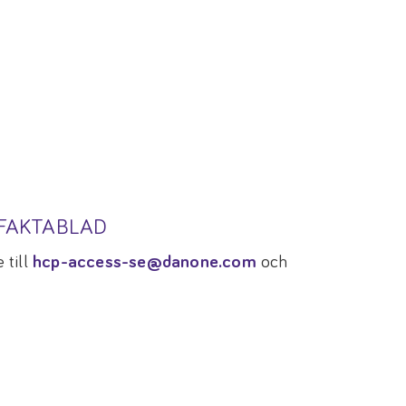
TFAKTABLAD
 till
hcp-access-se@danone.com
och