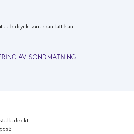
at och dryck som man lätt kan
ERING AV SONDMATNING
tälla direkt
post: