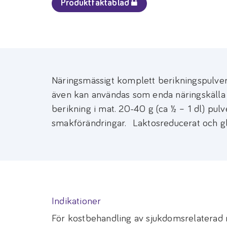
Produktfaktablad
Näringsmässigt komplett berikningspulver 
även kan användas som enda näringskälla
berikning i mat. 20-40 g (ca ½ – 1 dl) pulve
smakförändringar. Laktosreducerat och glu
Indikationer
För kostbehandling av sjukdomsrelaterad m