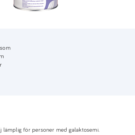
h som
om
r
Ej lämplig för personer med galaktosemi.