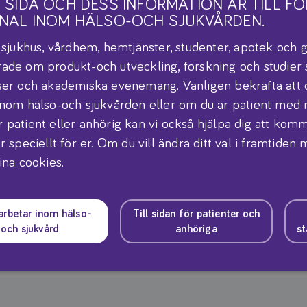
 SIDA OCH DESS INFORMATION ÄR TILL FÖ
NAL INOM HÄLSO-OCH SJUKVÅRDEN.
Servering
r sjukhus, vårdhem, hemtjänster, studenter, apotek och g
ade om produkt-och utveckling, forskning och studier
Se produktblad för rekom
ser och akademiska evenemang. Vänligen bekräfta att 
inom hälso-och sjukvården eller om du är patient med 
Förvaring
 patient eller anhörig kan vi också hjälpa dig att komma
 som dag-mån-år.
Oöppnad burk lagras torr
r speciellt för er. Om du vill ändra ditt val i framtiden
Öppnad burk försluts väl
ina cookies.
Viktigt
Livsmedel för speciella 
 arbetar inom hälso-
Till sidan för patienter och
medicinsk övervakning.
och sjukvård
anhöriga
st