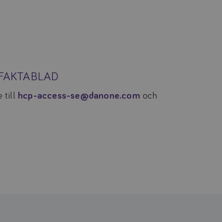
TFAKTABLAD
 till
hcp-access-se@danone.com
och