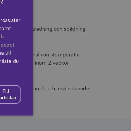
R
rossister
 samt
menderad tillredning och spädning.
du
recept.
 till
t, ej över normal rumstemperatur.
 måste du
 och förbrukas inom 2 veckor.
medicinska ändamål och används under
Till
artsidan