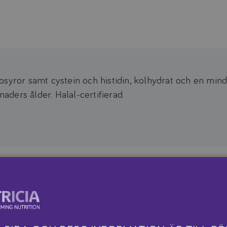
osyror samt cystein och histidin, kolhydrat och en min
ders ålder. Halal-certifierad.
Dosering
d lågproteinkost där
Doseringen är individuell 
illgodoses, exempelvis
Se produktblad för mer i