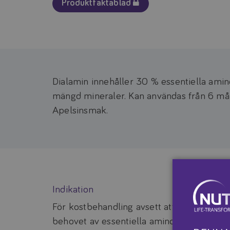
Produktfaktablad
Dialamin innehåller 30 % essentiella amin
mängd mineraler. Kan användas från 6 måna
Apelsinsmak.
Indikation
För kostbehandling avsett att användas vi
behovet av essentiella aminosyror måste t