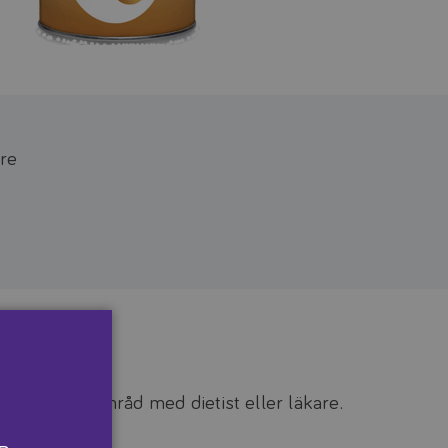
dre
och görs i samråd med dietist eller läkare.
nformation.