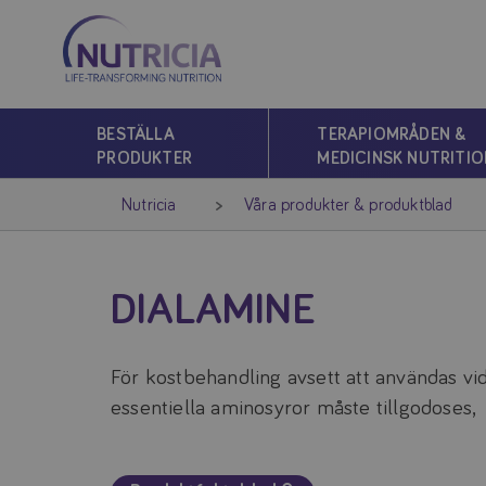
Nutricia
Nutricia
BESTÄLLA
TERAPIOMRÅDEN &
PRODUKTER
MEDICINSK NUTRITIO
Nutricia
Våra produkter & produktblad
DIALAMINE
För kostbehandling avsett att användas vi
essentiella aminosyror måste tillgodoses,