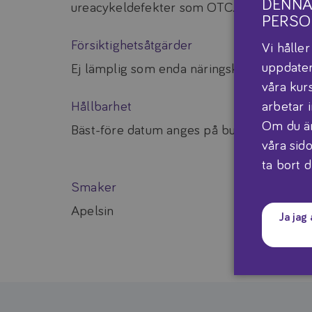
DENNA
ureacykeldefekter som OTC.
PERSO
Försiktighetsåtgärder
Vi hålle
uppdater
Ej lämplig som enda näringskälla.
våra kur
arbetar 
Hållbarhet
Om du är
Bäst-före datum anges på burkens botten
våra sido
ta bort d
Smaker
Apelsin
Ja jag