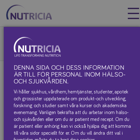
Nutricia
Nutricia
Nutricia
Våra produkter & produktblad
Övriga specialprodukter
Fantomalt
DENNA SIDA OCH DESS INFORMATION
ÄR TILL FÖR PERSONAL INOM HÄLSO-
FANTOMALT
OCH SJUKVÅRDEN.
Vi håller sjukhus, vårdhem, hemtjänster, studenter, apotek
och grossister uppdaterade om produkt-och utveckling,
forskning och studier samt våra kurser och akademiska
evenemang. Vänligen bekräfta att du arbetar inom hälso-
och sjukvården eller om du är patient med recept. Om du
är patient eller anhörig kan vi också hjälpa dig att komma
till våra sidor speciellt för er. Om du vill ändra ditt val i
framtiden måste du ta bort dina cookies.