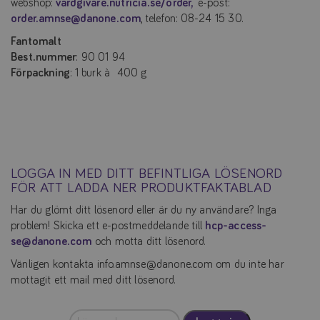
webshop:
vardgivare.nutricia.se/order,
e-post:
order.amnse@danone.com
, telefon: 08-24 15 30.
Fantomalt
Best.nummer
: 90 01 94
Förpackning
: 1 burk à 400 g
LOGGA IN MED DITT BEFINTLIGA LÖSENORD
FÖR ATT LADDA NER PRODUKTFAKTABLAD
Har du glömt ditt lösenord eller är du ny användare? Inga
problem! Skicka ett e-postmeddelande till
hcp-access-
se@danone.com
och motta ditt lösenord.
Vänligen kontakta info.amnse@danone.com om du inte har
mottagit ett mail med ditt lösenord.