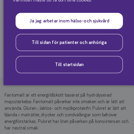
Ja jag arbetar inom hälso-och sjukvård
För kostbehandling där kolhydrat i pulverform används för att
höja energiinnehållet i mat och dryck.
Till sidan för patienter och anhöriga
Produktfaktablad
Till startsidan
Fantomalt är ett energitillskott baserat på hydrolyserad
majsstärkelse. Fantomalt påverkar inte smaken och är lätt att
använda. Gluten-, laktos- och mjölkproteinfri. Pulvret är lätt att
blanda i maträtter, drycker och sondvällingar som behöver
energiförstärkas. Pulvret har liten påverkan på konsistensen och
har neutral smak.