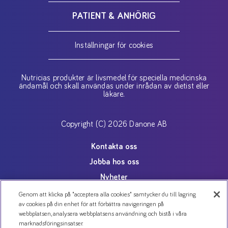
PATIENT & ANHÖRIG
Inställningar för cookies
Nutricias produkter är livsmedel för speciella medicinska
ändamål och skall användas under inrådan av dietist eller
läkare.
Copyright (C) 2026 Danone AB
Kontakta oss
Jobba hos oss
Nyheter
Cookies
Genom att klicka på "acceptera alla cookies" samtycker du till lagring
av cookies på din enhet för att förbättra navigeringen på
Personuppgiftspolicy
webbplatsen, analysera webbplatsens användning och bistå i våra
marknadsföringsinsatser.