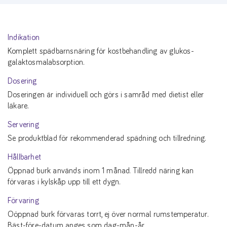
Indikation
Komplett spädbarnsnäring för kostbehandling av glukos-
galaktosmalabsorption.
Dosering
Doseringen är individuell och görs i samråd med dietist eller
läkare.
Servering
Se produktblad för rekommenderad spädning och tillredning.
Hållbarhet
Öppnad burk används inom 1 månad. Tillredd näring kan
förvaras i kylskåp upp till ett dygn.
Förvaring
Oöppnad burk förvaras torrt, ej över normal rumstemperatur.
Bäst-före-datum anges som dag-mån-år.