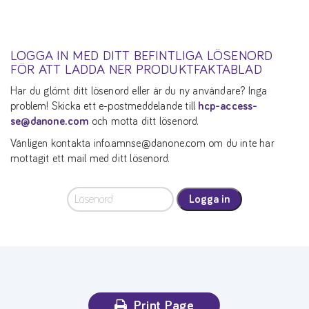
LOGGA IN MED DITT BEFINTLIGA LÖSENORD
FÖR ATT LADDA NER PRODUKTFAKTABLAD
Har du glömt ditt lösenord eller är du ny användare? Inga
problem! Skicka ett e-postmeddelande till
hcp-access-
se@danone.com
och motta ditt lösenord.
Vänligen kontakta info.amnse@danone.com om du inte har
mottagit ett mail med ditt lösenord.
Logga in
Print Page