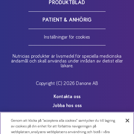
PRODUKTBLAD
PATIENT & ANHÖRIG
Inställningar för cookies
Nutricias produkter är livsmedel för speciella medicinska
ändamål och skall användas under inrådan av dietist eller
läkare.
Copyright (C) 2026 Danone AB
Kontakta oss
Jobba hos oss
Nyheter
Genom att klicka på "acceptera alla cookies" samtycker du till lagring
Cookies
av cookies på din enhet för att förbättra navigeringen på
webbplatsen, analysera webbplatsens användning och bistå i våra
Personuppgiftspolicy