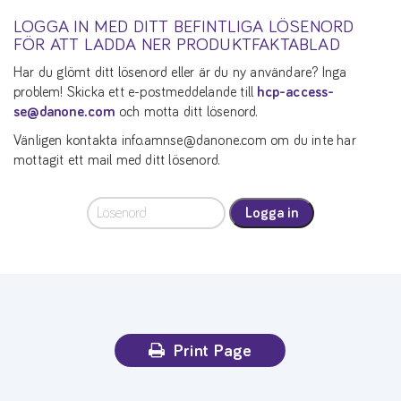
LOGGA IN MED DITT BEFINTLIGA LÖSENORD
FÖR ATT LADDA NER PRODUKTFAKTABLAD
Har du glömt ditt lösenord eller är du ny användare? Inga
problem! Skicka ett e-postmeddelande till
hcp-access-
se@danone.com
och motta ditt lösenord.
Vänligen kontakta info.amnse@danone.com om du inte har
mottagit ett mail med ditt lösenord.
Logga in
Print Page