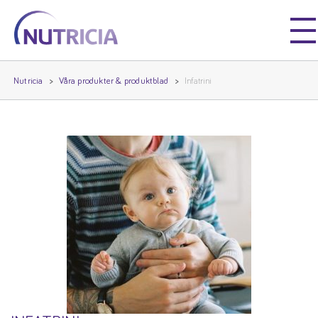
Nutricia
Nutricia
Nutricia
Våra produkter & produktblad
Infatrini