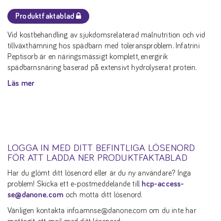
Produktfaktablad
Vid kostbehandling av sjukdomsrelaterad malnutrition och vid
tillväxthämning hos spädbarn med toleransproblem. Infatrini
Peptisorb är en näringsmässigt komplett, energirik
spädbarnsnäring baserad på extensivt hydrolyserat protein.
Läs mer
LOGGA IN MED DITT BEFINTLIGA LÖSENORD
FÖR ATT LADDA NER PRODUKTFAKTABLAD
Har du glömt ditt lösenord eller är du ny användare? Inga
problem! Skicka ett e-postmeddelande till
hcp-access-
se@danone.com
och motta ditt lösenord.
Vänligen kontakta info.amnse@danone.com om du inte har