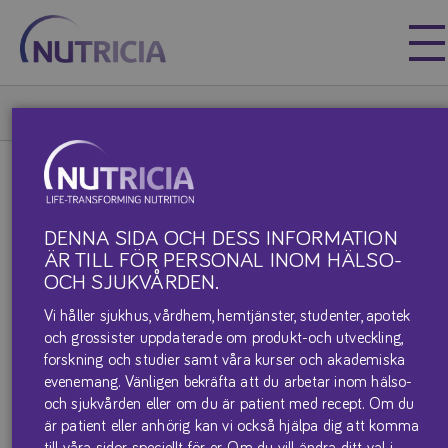
Nutricia
Nutricia
Nutricia
Våra produkter & produktblad
KetoCal
KetoCal 3:1
KETOCAL 3:1
DENNA SIDA OCH DESS INFORMATION
ÄR TILL FÖR PERSONAL INOM HÄLSO-
OCH SJUKVÅRDEN.
Vi håller sjukhus, vårdhem, hemtjänster, studenter, apotek
och grossister uppdaterade om produkt-och utveckling,
forskning och studier samt våra kurser och akademiska
evenemang. Vänligen bekräfta att du arbetar inom hälso-
och sjukvården eller om du är patient med recept. Om du
är patient eller anhörig kan vi också hjälpa dig att komma
till våra sidor speciellt för er. Om du vill ändra ditt val i