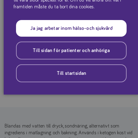
framtiden måste du ta bort dina cookies.
Ja jag arbetar inom hälso-och sjukvård
Till sidan för patienter och anhöriga
KetoCal 3:1 är komplett näring i pul­verform med högt fett och
lågt kolhydratinnehåll.
Till startsidan
Produktfaktablad
Blandas med vatten till dryck, sondnäring, alternativt som
ingrediens i matlagning och bakning. Används i ke­togen kost vid