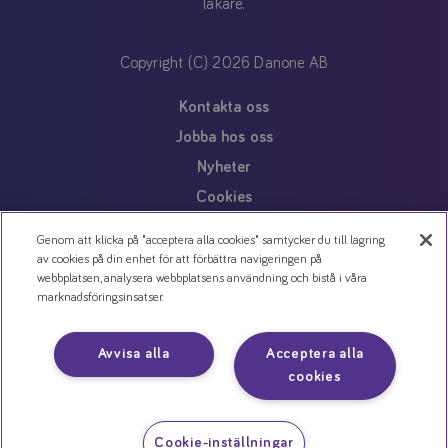
läkare.
Copyright (C) 2026 Danone AB
Kontakta oss
Jobba hos oss
Nyheter
Cookies
Personuppgiftspolicy
Genom att klicka på "acceptera alla cookies" samtycker du till lagring
av cookies på din enhet för att förbättra navigeringen på
webbplatsen, analysera webbplatsens användning och bistå i våra
marknadsföringsinsatser.
Avvisa alla
Acceptera alla
cookies
Cookie-inställningar