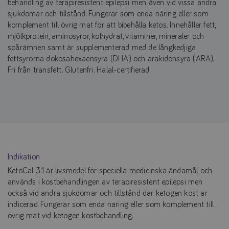
behandling av terapiresistent epilepsi men även vid vissa andra
sjukdomar och tillstånd. Fungerar som enda näring eller som
komplement till övrig mat för att bibehålla ketos. Innehåller fett,
mjölkprotein, ami­nosyror, kolhydrat, vitaminer, mineraler och
spårämnen samt är supplementerad med de långkedjiga
fettsyrorna dokosahexaensyra (DHA) och arakidonsyra (ARA).
Fri från transfett. Glutenfri. Halal-certifierad.
Indikation
KetoCal 3:1 är livsmedel för speciella medicinska ändamål och
används i kostbehandlingen av terapiresistent epilepsi men
också vid andra sjukdomar och tillstånd där ketogen kost är
indicerad. Fungerar som enda näring eller som komplement till
övrig mat vid ketogen kostbehandling.