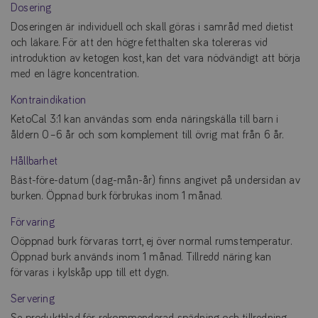
Dosering
Doseringen är individuell och skall göras i samråd med dietist
och läkare. För att den högre fetthalten ska tolereras vid
introduktion av ketogen kost, kan det vara nödvändigt att börja
med en lägre koncentration.
Kontraindikation
KetoCal 3:1 kan användas som enda näringskälla till barn i
åldern 0–6 år och som komplement till övrig mat från 6 år.
Hållbarhet
Bäst-före-datum (dag-mån-år) finns angivet på undersidan av
burken. Öppnad burk förbrukas inom 1 månad.
Förvaring
Oöppnad burk förvaras torrt, ej över normal rumstemperatur.
Öppnad burk används inom 1 månad. Tillredd näring kan
förvaras i kylskåp upp till ett dygn.
Servering
Se produktblad för rekommenderad spädning och tillredning.