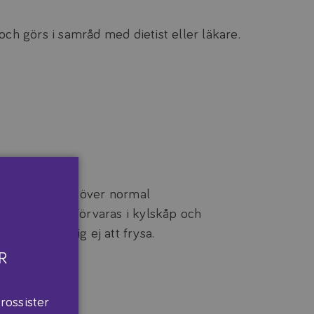
och görs i samråd med dietist eller läkare.
aras torrt, ej över normal
förpackning förvaras i kylskåp och
r. Lämpar sig ej att frysa.
R
rossister