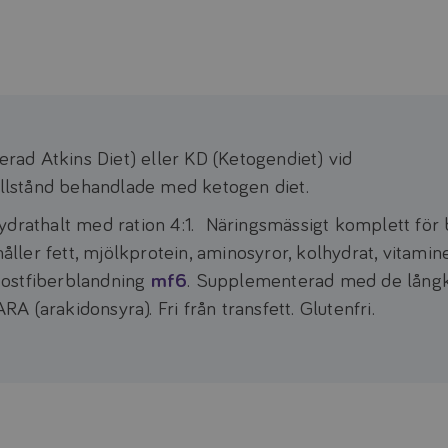
ad Atkins Diet) eller KD (Ketogendiet) vid
tillstånd behandlade med ketogen diet.
ydrathalt med ration 4:1. Näringsmässigt komplett för
åller fett, mjölkprotein, aminosyror, kolhydrat, vitamine
kostfiberblandning
mf6
. Supplementerad med de långk
 (arakidonsyra). Fri från transfett. Glutenfri.