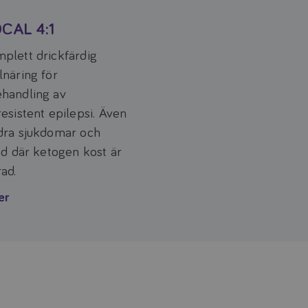
CAL 4:1
plett drickfärdig
lnäring för
handling av
resistent epilepsi. Även
dra sjukdomar och
ånd där ketogen kost är
rad.
er