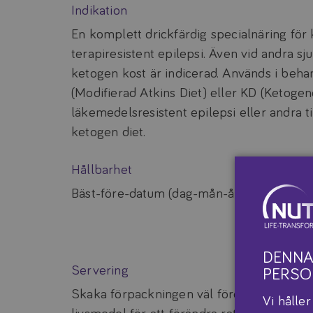
Indikation
En komplett drickfärdig specialnäring för
terapiresistent epilepsi. Även vid andra sj
ketogen kost är indicerad. Används i be
(Modifierad Atkins Diet) eller KD (Ketogend
läkemedelsresistent epilepsi eller andra 
ketogen diet.
Hållbarhet
Bäst-före-datum (dag-mån-år) står angive
DENNA
Servering
PERSO
Skaka förpackningen väl före användning
Vi hålle