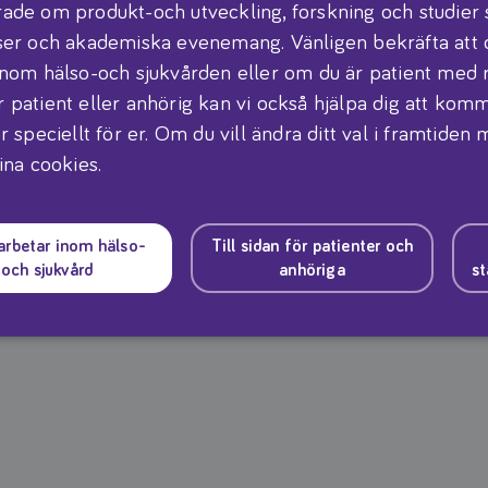
emål. Att dricka: KetoCal
ade om produkt-och utveckling, forskning och studier
kaka produkten väl innan
ser och akademiska evenemang. Vänligen bekräfta att 
kall näring kan ge
inom hälso-och sjukvården eller om du är patient med 
n spolas med ljummet
 patient eller anhörig kan vi också hjälpa dig att komma
r speciellt för er. Om du vill ändra ditt val i framtiden
ina cookies.
mål och används under
 arbetar inom hälso-
Till sidan för patienter och
och sjukvård
anhöriga
st