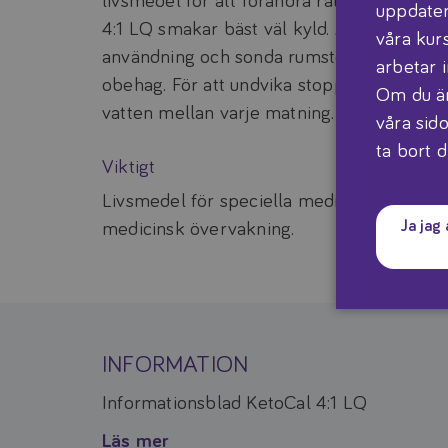
livsmedel för att förändra ratio efter önsk
uppdater
4:1 LQ smakar bäst väl kyld. Att sonda: S
våra kur
användning och sonda rumstempererad då 
arbetar 
obehag. För att undvika stopp bör sonde
Om du är
vatten mellan varje matning.
våra sido
ta bort d
Viktigt
Livsmedel för speciella medicinska ända
Ja jag
medicinsk övervakning.
INFORMATION
Informationsblad KetoCal 4:1 LQ
Läs mer