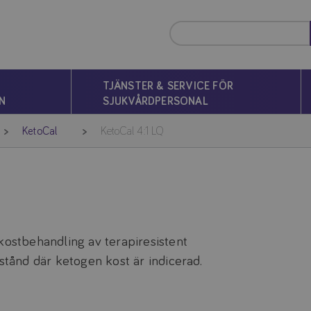
TJÄNSTER & SERVICE FÖR
N
SJUKVÅRDPERSONAL
KetoCal
KetoCal 4:1 LQ
kostbehandling av terapiresistent
lstånd där ketogen kost är indicerad.