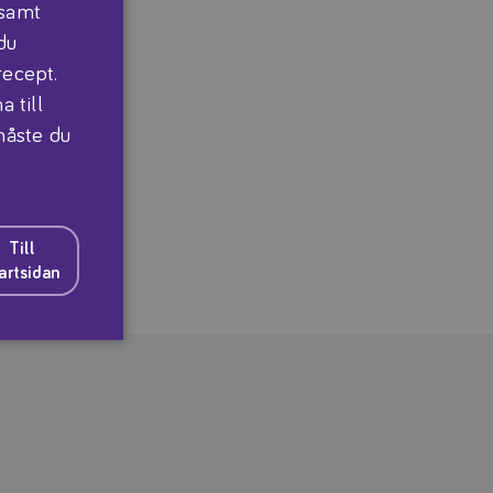
 samt
du
recept.
 till
 måste du
Till
artsidan