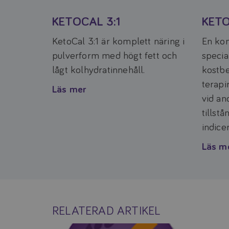
KETOCAL 3:1
KETO
KetoCal 3:1 är komplett näring i
En kom
pul­verform med högt fett och
specia
lågt kolhydratinnehåll.
kostbe
terapi
Läs mer
vid an
tillst
indice
Läs m
RELATERAD ARTIKEL