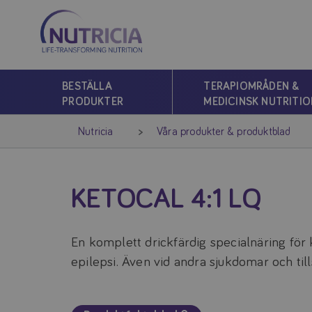
Nutricia
Nutricia
BESTÄLLA
TERAPIOMRÅDEN &
PRODUKTER
MEDICINSK NUTRITIO
Nutricia
Våra produkter & produktblad
KETOCAL 4:1 LQ
En komplett drickfärdig specialnäring för 
epilepsi. Även vid andra sjukdomar och til